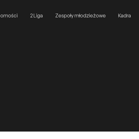
domości
2 Liga
Zespoły młodzieżowe
Kadra
:00
Stadion, Arizona