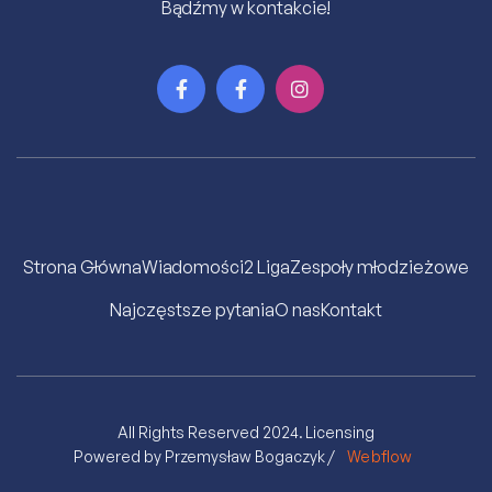
Bądźmy w kontakcie!



Strona Główna
Wiadomości
2 Liga
Zespoły młodzieżowe
Najczęstsze pytania
O nas
Kontakt
All Rights Reserved 2024.
Licensing
Powered by Przemysław Bogaczyk /
Webflow