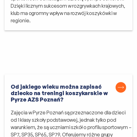
Dzięki licznym sukcesom w rozgrywkach krajowych,
klub ma ogromny wpływ na rozwój koszykówki w
regionie.
Od jakiego wieku można zapisać
dziecko na treningi koszykarskie w
Pyrze AZS Poznań?
Zajęcia w Pyrze Poznań są przeznaczone dla dzieci
od 1 klasy szkoły podstawowej, jednak tylko pod
warunkiem, że są uczniami szkół o profilu sportowym –
SP7, SP35, SP65, SP79. Oferujemy różne grupy