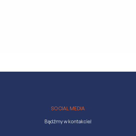
Dawaj Pyra!
Przeczytaj całą wiadomość
SOCIAL MEDIA
Bądźmy w kontakcie!