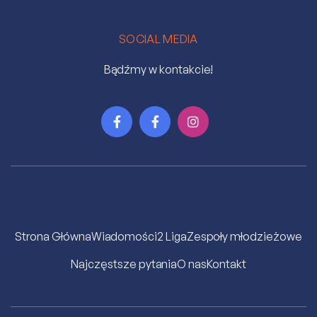
SOCIAL MEDIA
Bądźmy w kontakcie!



Strona Główna
Wiadomości
2 Liga
Zespoły młodzieżowe
Najczęstsze pytania
O nas
Kontakt