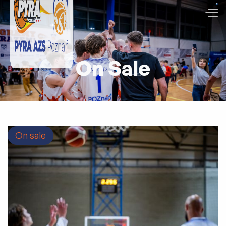
On Sale
On sale