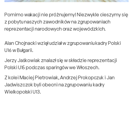
Pomimo wakacji nie próżnujemy! Niezwykle cieszymy się
z pobytu naszych zawodników na zgrupowaniach
reprezentacji narodowych oraz wojewódzkich.
Alan Chojnacki wziął udział w zgrupowaniu kadry Polski
U16 w Bułgarii.
Jerzy Jaśkowiak znalazł się w składzie reprezentacji
Polski U15 podczas sparingów we Włoszech.
Z kolei Maciej Pietrowiak, Andrzej Prokopczuk i Jan
Jadwiszczok byli obecni na zgrupowaniu kadry
Wielkopolski U13.