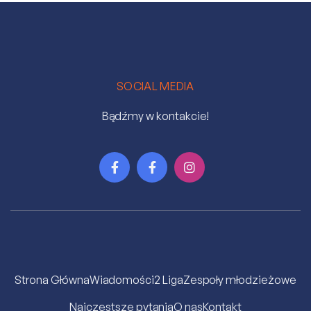
SOCIAL MEDIA
Bądźmy w kontakcie!



Strona Główna
Wiadomości
2 Liga
Zespoły młodzieżowe
Najczęstsze pytania
O nas
Kontakt