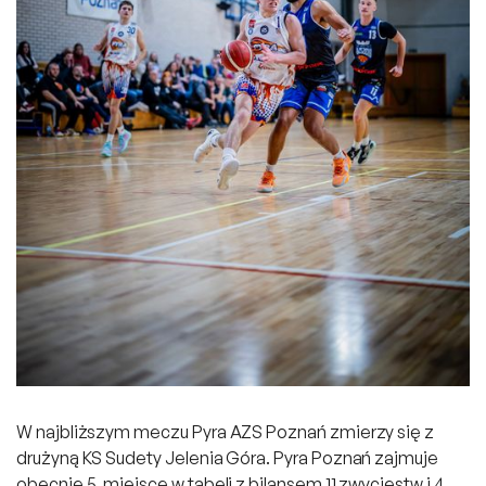
W najbliższym meczu Pyra AZS Poznań zmierzy się z
drużyną KS Sudety Jelenia Góra. Pyra Poznań zajmuje
obecnie 5. miejsce w tabeli z bilansem 11 zwycięstw i 4