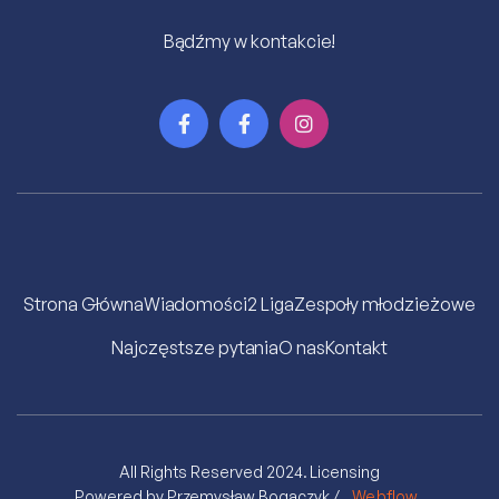
Bądźmy w kontakcie!



Strona Główna
Wiadomości
2 Liga
Zespoły młodzieżowe
Najczęstsze pytania
O nas
Kontakt
All Rights Reserved 2024.
Licensing
Powered by Przemysław Bogaczyk /
Webflow