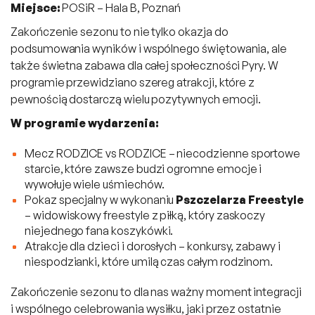
Miejsce:
POSiR – Hala B, Poznań
Zakończenie sezonu to nie tylko okazja do
podsumowania wyników i wspólnego świętowania, ale
także świetna zabawa dla całej społeczności Pyry. W
programie przewidziano szereg atrakcji, które z
pewnością dostarczą wielu pozytywnych emocji.
W programie wydarzenia:
Mecz RODZICE vs RODZICE – niecodzienne sportowe
starcie, które zawsze budzi ogromne emocje i
wywołuje wiele uśmiechów.
Pokaz specjalny w wykonaniu
Pszczelarza Freestyle
– widowiskowy freestyle z piłką, który zaskoczy
niejednego fana koszykówki.
Atrakcje dla dzieci i dorosłych – konkursy, zabawy i
niespodzianki, które umilą czas całym rodzinom.
Zakończenie sezonu to dla nas ważny moment integracji
i wspólnego celebrowania wysiłku, jaki przez ostatnie