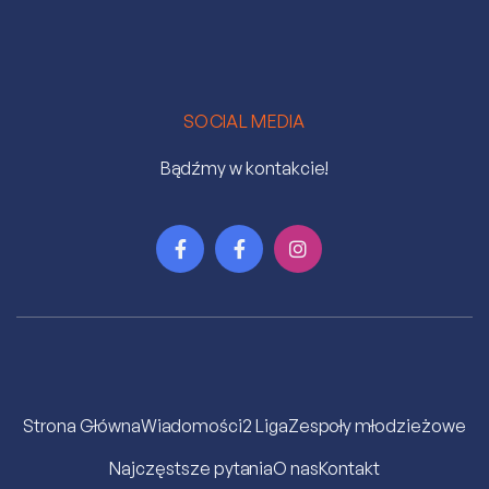
SOCIAL MEDIA
Bądźmy w kontakcie!



Strona Główna
Wiadomości
2 Liga
Zespoły młodzieżowe
Najczęstsze pytania
O nas
Kontakt