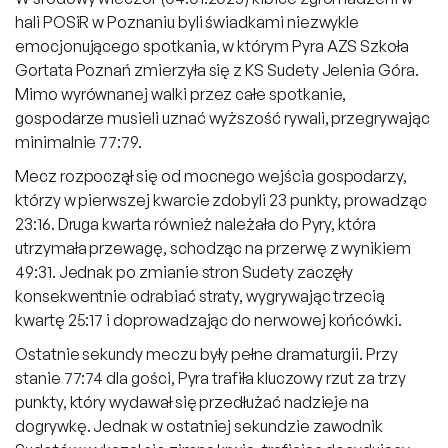
hali POSiR w Poznaniu byli świadkami niezwykle
emocjonującego spotkania, w którym Pyra AZS Szkoła
Gortata Poznań zmierzyła się z KS Sudety Jelenia Góra.
Mimo wyrównanej walki przez całe spotkanie,
gospodarze musieli uznać wyższość rywali, przegrywając
minimalnie 77:79.
Mecz rozpoczął się od mocnego wejścia gospodarzy,
którzy w pierwszej kwarcie zdobyli 23 punkty, prowadząc
23:16. Druga kwarta również należała do Pyry, która
utrzymała przewagę, schodząc na przerwę z wynikiem
49:31. Jednak po zmianie stron Sudety zaczęły
konsekwentnie odrabiać straty, wygrywając trzecią
kwartę 25:17 i doprowadzając do nerwowej końcówki.
Ostatnie sekundy meczu były pełne dramaturgii. Przy
stanie 77:74 dla gości, Pyra trafiła kluczowy rzut za trzy
punkty, który wydawał się przedłużać nadzieje na
dogrywkę. Jednak w ostatniej sekundzie zawodnik