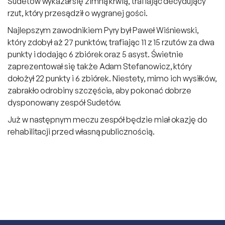
Sudetów wykazał się zimną krwią, trafiając decydujący
rzut, który przesądził o wygranej gości.
Najlepszym zawodnikiem Pyry był Paweł Wiśniewski,
który zdobył aż 27 punktów, trafiając 11 z 15 rzutów za dwa
punkty i dodając 6 zbiórek oraz 5 asyst. Świetnie
zaprezentował się także Adam Stefanowicz, który
dołożył 22 punkty i 6 zbiórek. Niestety, mimo ich wysiłków,
zabrakło odrobiny szczęścia, aby pokonać dobrze
dysponowany zespół Sudetów.
Już w następnym meczu zespół będzie miał okazję do
rehabilitacji przed własną publicznością.