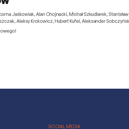
ów
 Kosma Jaśkowiak, Alan Chojnacki, Michał Szkudlarek, Stanisł
zczak, Aleksy Krokowicz, Hubert Kufel, Aleksander Sobczyńsk
niowego!
SOCIAL MEDIA