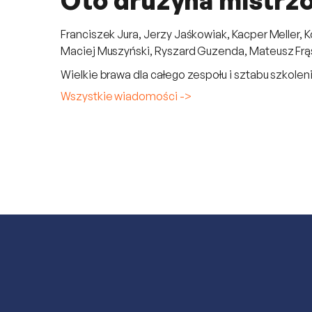
Oto drużyna mistrz
Franciszek Jura, Jerzy Jaśkowiak, Kacper Meller,
Maciej Muszyński, Ryszard Guzenda, Mateusz Frąs
Wielkie brawa dla całego zespołu i sztabu szkole
Wszystkie wiadomości ->