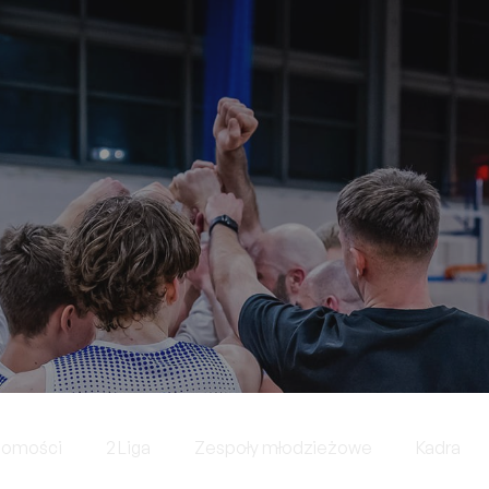
domości
2 Liga
Zespoły młodzieżowe
Kadra