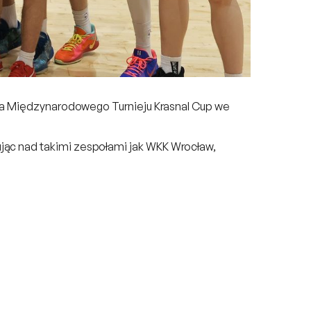
trza Międzynarodowego Turnieju Krasnal Cup we
ując nad takimi zespołami jak WKK Wrocław,