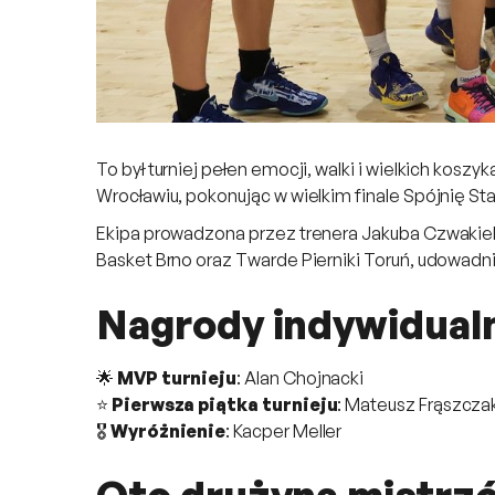
To był turniej pełen emocji, walki i wielkich ko
Wrocławiu, pokonując w wielkim finale Spójnię Sta
Ekipa prowadzona przez trenera Jakuba Czwakiela
Basket Brno oraz Twarde Pierniki Toruń, udowadni
Nagrody indywidual
🌟
MVP turnieju
: Alan Chojnacki
⭐
Pierwsza piątka turnieju
: Mateusz Frąszcza
🎖️
Wyróżnienie
: Kacper Meller