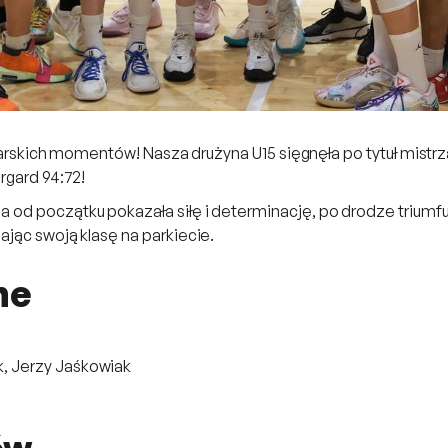
szykarskich momentów! Nasza drużyna U15 sięgnęła po tytuł mis
rgard 94:72!
 od początku pokazała siłę i determinację, po drodze triumf
ając swoją klasę na parkiecie.
ne
k, Jerzy Jaśkowiak