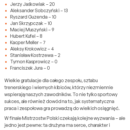
Jerzy Jaśkowiak – 20
Aleksander Sobczyński – 13
Ryszard Guzenda – 10
Jan Skrzypczak – 10
Maciej Muszyński – 9
Hubert Kufel – 8
Kacper Meller – 7
Aleksy Krokowicz – 4
Stanisław Kostrzewa – 2
Tymon Kasprowicz – 0
Franciszek Jura – 0
Wielkie gratulacje dla całego zespołu, sztabu
trenerskiego i wiernych kibiców, którzy niezmiennie
wspierają naszych zawodników. To nie tylko sportowy
sukces, ale również dowód na to, jak systematyczna
praca i zespołowa gra prowadzą do wielkich osiągnięć.
W finale Mistrzostw Polski czekają kolejne wyzwania – ale
jedno jest pewne: ta drużyna ma serce, charakter i