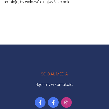
ambicje, by walczyć o najwyższe cele.
SOCIAL MEDIA
Bądźmy w kontakcie!


