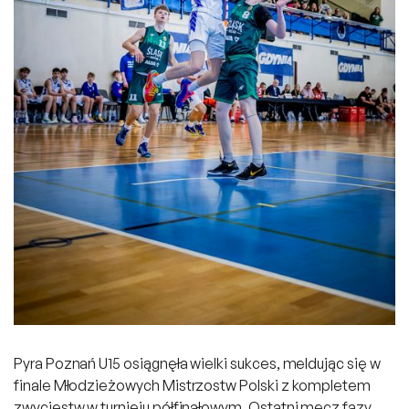
Pyra Poznań U15 osiągnęła wielki sukces, meldując się w
finale Młodzieżowych Mistrzostw Polski z kompletem
zwycięstw w turnieju półfinałowym. Ostatni mecz fazy