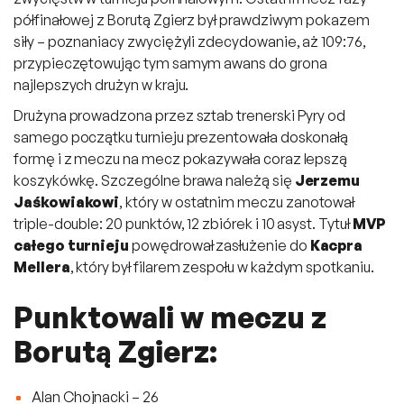
półfinałowej z Borutą Zgierz był prawdziwym pokazem
siły – poznaniacy zwyciężyli zdecydowanie, aż 109:76,
przypieczętowując tym samym awans do grona
najlepszych drużyn w kraju.
Drużyna prowadzona przez sztab trenerski Pyry od
samego początku turnieju prezentowała doskonałą
formę i z meczu na mecz pokazywała coraz lepszą
koszykówkę. Szczególne brawa należą się
Jerzemu
Jaśkowiakowi
, który w ostatnim meczu zanotował
triple-double: 20 punktów, 12 zbiórek i 10 asyst. Tytuł
MVP
całego turnieju
powędrował zasłużenie do
Kacpra
Mellera
, który był filarem zespołu w każdym spotkaniu.
Punktowali w meczu z
Borutą Zgierz:
Alan Chojnacki – 26