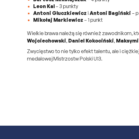
Leon Kal
– 3 punkty
Antoni Gluczkiewicz
i
Antoni Bagiński
– p
Mikołaj Markiewicz
– 1 punkt
Wielkie brawa należą się również zawodnikom, któ
Wojciechowski
,
Daniel Kokociński
,
Maksymil
Zwycięstwo to nie tylko efekt talentu, ale i ciężk
medalowej Mistrzostw Polski U13.