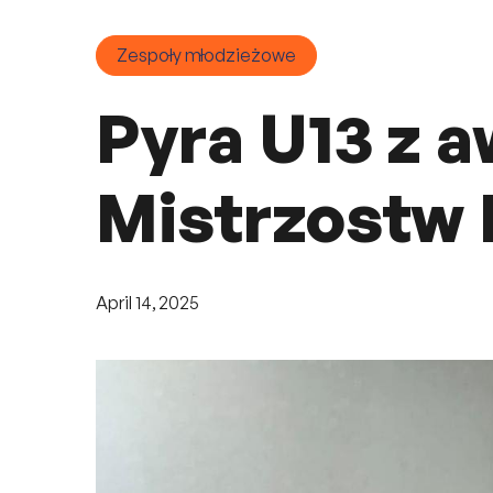
Zespoły młodzieżowe
Pyra U13 z 
Mistrzostw 
April 14, 2025