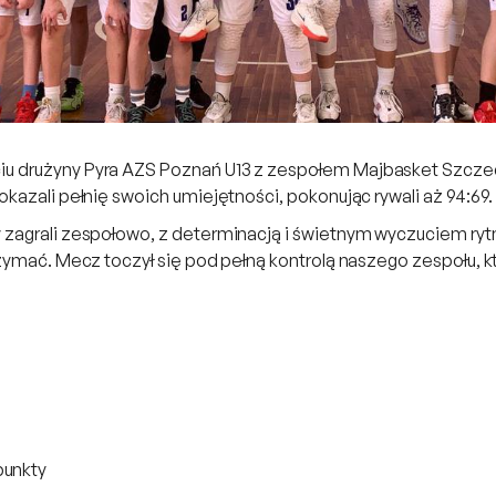
iu drużyny Pyra AZS Poznań U13 z zespołem Majbasket Szcz
kazali pełnię swoich umiejętności, pokonując rywali aż 94:69.
 zagrali zespołowo, z determinacją i świetnym wyczuciem ryt
trzymać. Mecz toczył się pod pełną kontrolą naszego zespołu,
punkty