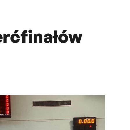
erćfinałów