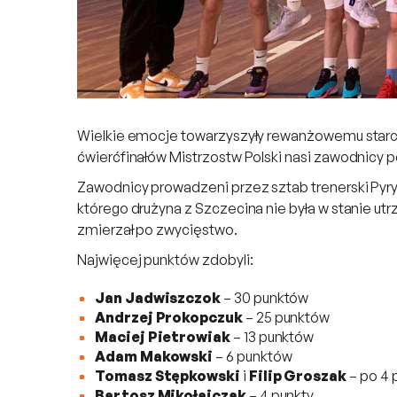
Wielkie emocje towarzyszyły rewanżowemu starc
ćwierćfinałów Mistrzostw Polski nasi zawodnicy po
Zawodnicy prowadzeni przez sztab trenerski Pyry
którego drużyna z Szczecina nie była w stanie u
zmierzał po zwycięstwo.
Najwięcej punktów zdobyli:
Jan Jadwiszczok
– 30 punktów
Andrzej Prokopczuk
– 25 punktów
Maciej Pietrowiak
– 13 punktów
Adam Makowski
– 6 punktów
Tomasz Stępkowski
i
Filip Groszak
– po 4 
Bartosz Mikołajczak
– 4 punkty