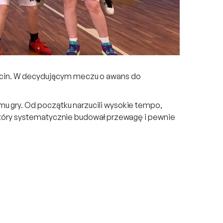
ecin. W decydującym meczu o awans do
mu gry. Od początku narzucili wysokie tempo,
 który systematycznie budował przewagę i pewnie