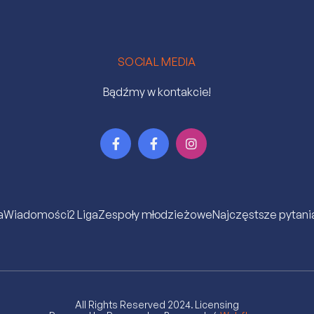
SOCIAL MEDIA
Bądźmy w kontakcie!



a
Wiadomości
2 Liga
Zespoły młodzieżowe
Najczęstsze pytani
All Rights Reserved 2024.
Licensing