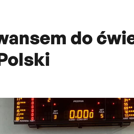
awansem do ćwi
Polski