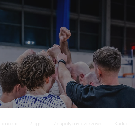
domości
2 Liga
Zespoły młodzieżowe
Kadra