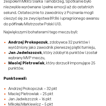
zespołem MKKS Siarka Tarnobrzeg. Spotkanie było
niezwykle wyrównane i pełne emocji aż do ostatnich
sekund. Ostatecznie to zawodnicy z Poznania mogli
cieszyć się ze zwycięstwa 89:86 i upragnionego awansu
do półfinału Mistrzostw Polski U13.
Największymi bohaterami tego meczu byli:
Andrzej Prokopczuk
, zdobywca 32 punktów i
wyróżniony jako zawodnik pierwszej piątki turnieju,
Jan Jadwiszczok
, który zdobył 16 punktów i został
wybrany MVP meczu,
Maciej Pietrowiak
, który dorzucił imponujące 25
punktów.
Punktowali:
Andrzej Prokopczuk – 32 pkt
Maciej Pietrowiak – 25 pkt
Jan Jadwiszczok – 16 pkt
Mikołaj Markiewicz – 5 pkt