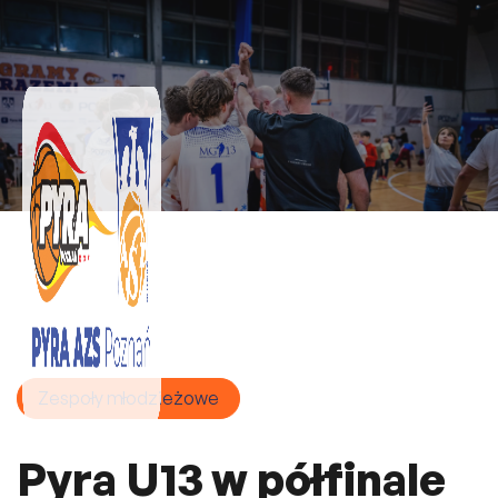
Zespoły młodzieżowe
Pyra U13 w półfinale