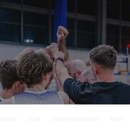
domości
2 Liga
Zespoły młodzieżowe
Kadra