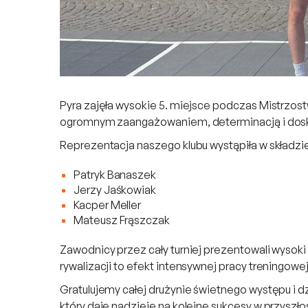
Pyra zajęła wysokie 5. miejsce podczas Mistrzost
ogromnym zaangażowaniem, determinacją i dosko
Reprezentacja naszego klubu wystąpiła w składzi
Patryk Banaszek
Jerzy Jaśkowiak
Kacper Meller
Mateusz Frąszczak
Zawodnicy przez cały turniej prezentowali wysoki 
rywalizacji to efekt intensywnej pracy treningow
Gratulujemy całej drużynie świetnego występu i 
który daje nadzieję na kolejne sukcesy w przyszło