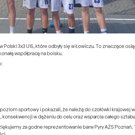
w Polski 3x3 U15, które odbyły się w Łowiczu. To znaczące osi
nałą współpracą na boisku.
e:
poziom sportowy i pokazali, że należą do czołówki krajowej w 
ej, konsekwencji w dążeniu do celu oraz wsparcia całego szta
dziękujemy za godne reprezentowanie barw Pyry AZS Poznań. T
ści.