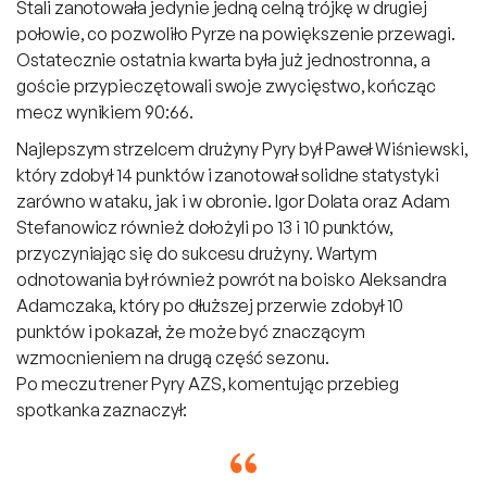
Stali zanotowała jedynie jedną celną trójkę w drugiej
połowie, co pozwoliło Pyrze na powiększenie przewagi.
Ostatecznie ostatnia kwarta była już jednostronna, a
goście przypieczętowali swoje zwycięstwo, kończąc
mecz wynikiem 90:66.
Najlepszym strzelcem drużyny Pyry był Paweł Wiśniewski,
który zdobył 14 punktów i zanotował solidne statystyki
zarówno w ataku, jak i w obronie. Igor Dolata oraz Adam
Stefanowicz również dołożyli po 13 i 10 punktów,
przyczyniając się do sukcesu drużyny. Wartym
odnotowania był również powrót na boisko Aleksandra
Adamczaka, który po dłuższej przerwie zdobył 10
punktów i pokazał, że może być znaczącym
wzmocnieniem na drugą część sezonu.
Po meczu trener Pyry AZS, komentując przebieg
spotkanka zaznaczył: