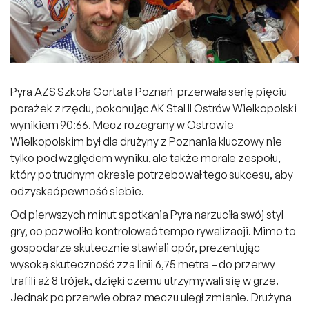
Pyra AZS Szkoła Gortata Poznań przerwała serię pięciu
porażek z rzędu, pokonując AK Stal II Ostrów Wielkopolski
wynikiem 90:66. Mecz rozegrany w Ostrowie
Wielkopolskim był dla drużyny z Poznania kluczowy nie
tylko pod względem wyniku, ale także morale zespołu,
który po trudnym okresie potrzebował tego sukcesu, aby
odzyskać pewność siebie.
Od pierwszych minut spotkania Pyra narzuciła swój styl
gry, co pozwoliło kontrolować tempo rywalizacji. Mimo to
gospodarze skutecznie stawiali opór, prezentując
wysoką skuteczność zza linii 6,75 metra – do przerwy
trafili aż 8 trójek, dzięki czemu utrzymywali się w grze.
Jednak po przerwie obraz meczu uległ zmianie. Drużyna