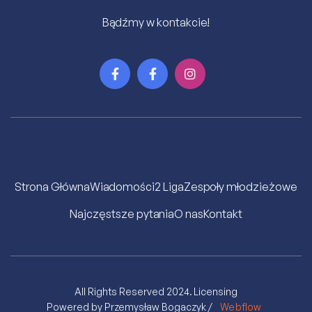
Bądźmy w kontakcie!



Strona Główna
Wiadomości
2 Liga
Zespoły młodzieżowe
Najczęstsze pytania
O nas
Kontakt
All Rights Reserved 2024.
Licensing
Powered by Przemysław Bogaczyk /
Webflow