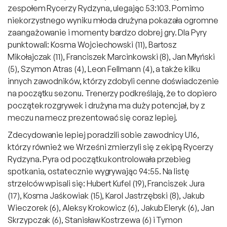
zespołem Rycerzy Rydzyna, ulegając 53:103. Pomimo
niekorzystnego wyniku młoda drużyna pokazała ogromne
zaangażowanie i momenty bardzo dobrej gry. Dla Pyry
punktowali: Kosma Wojciechowski (11), Bartosz
Mikołajczak (11), Franciszek Marcinkowski (8), Jan Młyński
(5), Szymon Atras (4), Leon Fellmann (4), a także kilku
innych zawodników, którzy zdobyli cenne doświadczenie
na początku sezonu. Trenerzy podkreślają, że to dopiero
początek rozgrywek i drużyna ma duży potencjał, by z
meczu na mecz prezentować się coraz lepiej.
Zdecydowanie lepiej poradzili sobie zawodnicy U16,
którzy również we Wrześni zmierzyli się z ekipą Rycerzy
Rydzyna. Pyra od początku kontrolowała przebieg
spotkania, ostatecznie wygrywając 94:55. Na listę
strzelców wpisali się: Hubert Kufel (19), Franciszek Jura
(17), Kosma Jaśkowiak (15), Karol Jastrzębski (8), Jakub
Wieczorek (6), Aleksy Krokowicz (6), Jakub Eleryk (6), Jan
Skrzypczak (6), Stanisław Kostrzewa (6) i Tymon