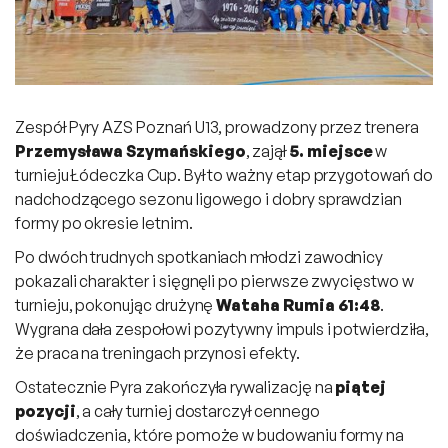
Zespół Pyry AZS Poznań U13, prowadzony przez trenera
Przemysława Szymańskiego
, zajął
5. miejsce
w
turnieju Łódeczka Cup. Był to ważny etap przygotowań do
nadchodzącego sezonu ligowego i dobry sprawdzian
formy po okresie letnim.
Po dwóch trudnych spotkaniach młodzi zawodnicy
pokazali charakter i sięgnęli po pierwsze zwycięstwo w
turnieju, pokonując drużynę
Wataha Rumia 61:48
.
Wygrana dała zespołowi pozytywny impuls i potwierdziła,
że praca na treningach przynosi efekty.
Ostatecznie Pyra zakończyła rywalizację na
piątej
pozycji
, a cały turniej dostarczył cennego
doświadczenia, które pomoże w budowaniu formy na