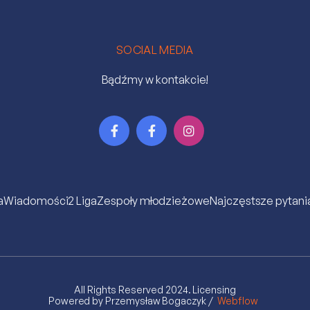
SOCIAL MEDIA
Bądźmy w kontakcie!



a
Wiadomości
2 Liga
Zespoły młodzieżowe
Najczęstsze pytani
All Rights Reserved 2024.
Licensing
Powered by Przemysław Bogaczyk /
Webflow