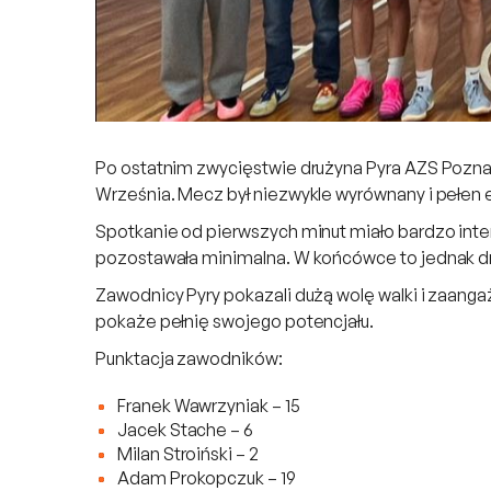
Po ostatnim zwycięstwie drużyna Pyra AZS Pozna
Września. Mecz był niezwykle wyrównany i pełen em
Spotkanie od pierwszych minut miało bardzo int
pozostawała minimalna. W końcówce to jednak dru
Zawodnicy Pyry pokazali dużą wolę walki i zaan
pokaże pełnię swojego potencjału.
Punktacja zawodników:
Franek Wawrzyniak – 15
Jacek Stache – 6
Milan Stroiński – 2
Adam Prokopczuk – 19