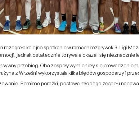
ń rozegrała kolejne spotkanie w ramach rozgrywek 3. Ligi M
ocji, jednak ostatecznie to rywale okazali się nieznacznie l
ensywny przebieg. Oba zespoły wymieniały się prowadzeniem,
żyna z Wrześni wykorzystała kilka błędów gospodarzy i przech
gażowanie. Pomimo porażki, postawa młodego zespołu napawa 