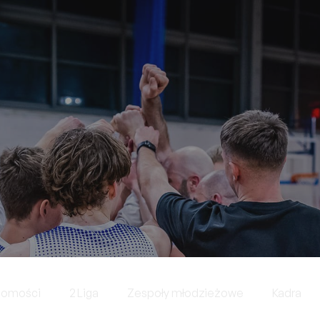
domości
2 Liga
Zespoły młodzieżowe
Kadra